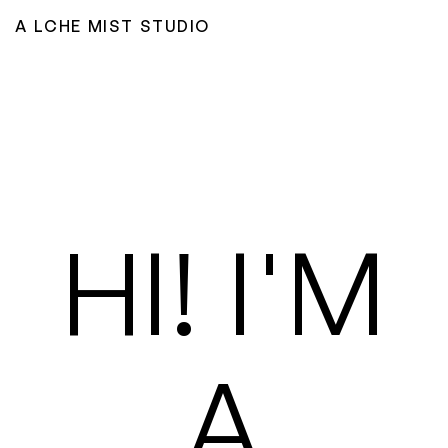
A
LCH
E
MIS
T
STUDIO
HI! I'M
A