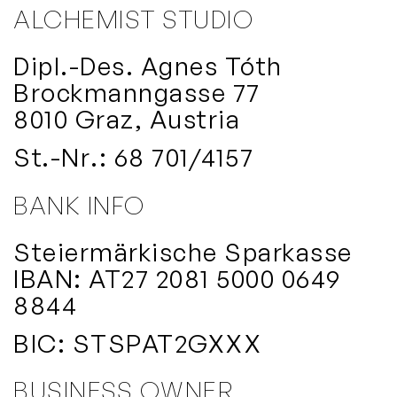
ALCHEMIST STUDIO
Dipl.-Des. Agnes Tóth
Brockmanngasse 77
8010 Graz, Austria
St.-Nr.: 68 701/4157
BANK INFO
Steiermärkische Sparkasse
IBAN: AT27 2081 5000 0649
8844
BIC: STSPAT2GXXX
BUSINESS OWNER