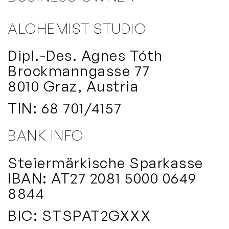
ALCHEMIST STUDIO
Dipl.-Des. Agnes Tóth
Brockmanngasse 77
8010 Graz, Austria
TIN: 68 701/4157
BANK INFO
Steiermärkische Sparkasse
IBAN: AT27 2081 5000 0649
8844
BIC: STSPAT2GXXX